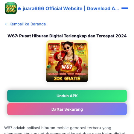
🔥 juara666 Official Website | Download Aplikasi juara666 Mudah
← Kembali ke Beranda
W67: Pusat Hiburan Digital Terlengkap dan Tercepat 2024
Unduh APK
Daftar Sekarang
W67 adalah aplikasi hiburan mobile generasi terbaru yang
dirancang khusus untuk memenuhi kebutuhan gaya hidup digital