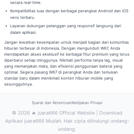
secara real-time.
Kompatibilitas luas dengan berbagai perangkat Android dan iOS
versi terbaru.
Layanan dukungan pelanggan yang responsif langsung dari
dalam aplikasi.
Jangan lewatkan kesempatan untuk menjadi bagian dari komunitas
hiburan terbesar di Indonesia. Dengan mengunduh W67, Anda
mendapatkan akses eksklusif ke berbagai fitur premium yang terus
diperbarui setiap minggunya. Nikmati performa tanpa lag, visual
yang memanjakan mata, dan efisiensi penggunaan baterai yang
optimal. Segera pasang W67 di perangkat Anda dan temukan
standar baru dalam menikmati konten hiburan mobile yang
sesungguhnya.
Syarat dan Ketentuan
Kebijakan Privasi
© 2026 🔥 juara666 Official Website | Download
Aplikasi juara666 Mudah. Hak cipta dilindungi undang-
undang.