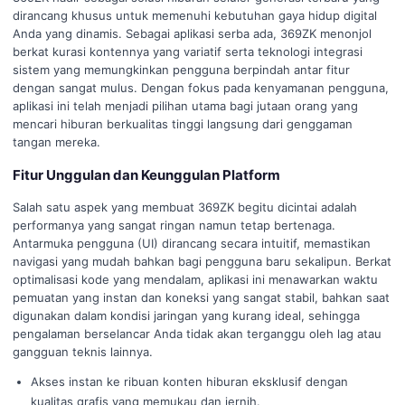
dirancang khusus untuk memenuhi kebutuhan gaya hidup digital
Anda yang dinamis. Sebagai aplikasi serba ada, 369ZK menonjol
berkat kurasi kontennya yang variatif serta teknologi integrasi
sistem yang memungkinkan pengguna berpindah antar fitur
dengan sangat mulus. Dengan fokus pada kenyamanan pengguna,
aplikasi ini telah menjadi pilihan utama bagi jutaan orang yang
mencari hiburan berkualitas tinggi langsung dari genggaman
tangan mereka.
Fitur Unggulan dan Keunggulan Platform
Salah satu aspek yang membuat 369ZK begitu dicintai adalah
performanya yang sangat ringan namun tetap bertenaga.
Antarmuka pengguna (UI) dirancang secara intuitif, memastikan
navigasi yang mudah bahkan bagi pengguna baru sekalipun. Berkat
optimalisasi kode yang mendalam, aplikasi ini menawarkan waktu
pemuatan yang instan dan koneksi yang sangat stabil, bahkan saat
digunakan dalam kondisi jaringan yang kurang ideal, sehingga
pengalaman berselancar Anda tidak akan terganggu oleh lag atau
gangguan teknis lainnya.
Akses instan ke ribuan konten hiburan eksklusif dengan
kualitas grafis yang memukau dan jernih.