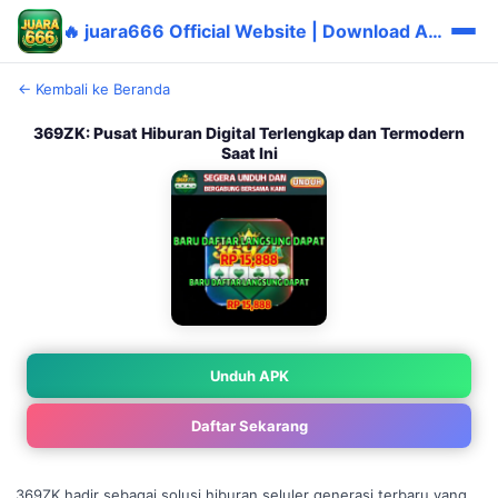
🔥 juara666 Official Website | Download Aplikasi juara666 Mudah
← Kembali ke Beranda
369ZK: Pusat Hiburan Digital Terlengkap dan Termodern
Saat Ini
Unduh APK
Daftar Sekarang
369ZK hadir sebagai solusi hiburan seluler generasi terbaru yang