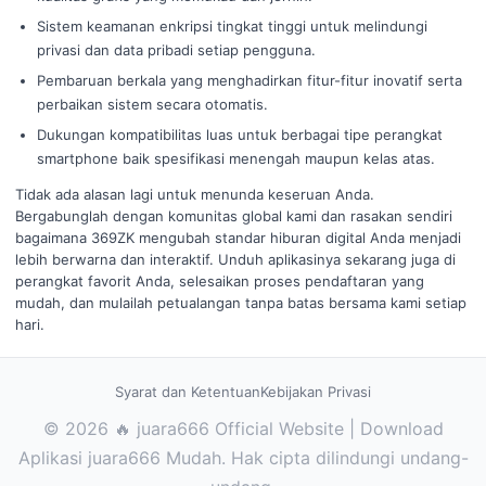
Sistem keamanan enkripsi tingkat tinggi untuk melindungi
privasi dan data pribadi setiap pengguna.
Pembaruan berkala yang menghadirkan fitur-fitur inovatif serta
perbaikan sistem secara otomatis.
Dukungan kompatibilitas luas untuk berbagai tipe perangkat
smartphone baik spesifikasi menengah maupun kelas atas.
Tidak ada alasan lagi untuk menunda keseruan Anda.
Bergabunglah dengan komunitas global kami dan rasakan sendiri
bagaimana 369ZK mengubah standar hiburan digital Anda menjadi
lebih berwarna dan interaktif. Unduh aplikasinya sekarang juga di
perangkat favorit Anda, selesaikan proses pendaftaran yang
mudah, dan mulailah petualangan tanpa batas bersama kami setiap
hari.
Syarat dan Ketentuan
Kebijakan Privasi
© 2026 🔥 juara666 Official Website | Download
Aplikasi juara666 Mudah. Hak cipta dilindungi undang-